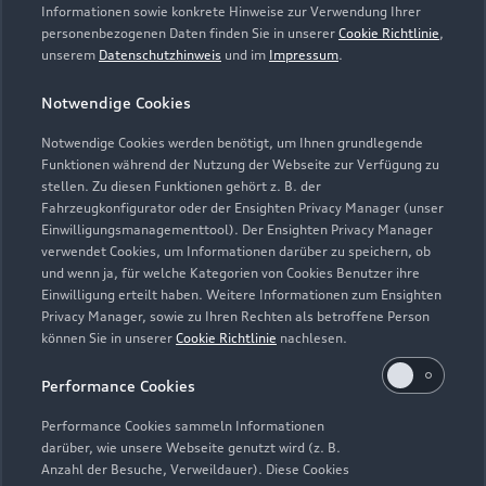
Servicetermin vereinbaren
Informationen sowie konkrete Hinweise zur Verwendung Ihrer
personenbezogenen Daten finden Sie in unserer
Cookie Richtlinie
,
unserem
Datenschutzhinweis
und im
Impressum
.
Notwendige Cookies
Hettinger GmbH
Notwendige Cookies werden benötigt, um Ihnen grundlegende
Funktionen während der Nutzung der Webseite zur Verfügung zu
Servicepartner
e-tron
Service R8
stellen. Zu diesen Funktionen gehört z. B. der
Fahrzeugkonfigurator oder der Ensighten Privacy Manager (unser
Einwilligungsmanagementtool). Der Ensighten Privacy Manager
verwendet Cookies, um Informationen darüber zu speichern, ob
und wenn ja, für welche Kategorien von Cookies Benutzer ihre
Einwilligung erteilt haben. Weitere Informationen zum Ensighten
Privacy Manager, sowie zu Ihren Rechten als betroffene Person
können Sie in unserer
Cookie Richtlinie
nachlesen.
Performance Cookies
Performance Cookies sammeln Informationen
darüber, wie unsere Webseite genutzt wird (z. B.
Anzahl der Besuche, Verweildauer). Diese Cookies