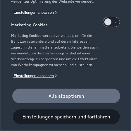
werden zur Optimierung der Webseite verwendet.
Würzburger Straße 17-21
Einstellungen anpassen
97828 Marktheidenfeld
Marketing Cookies
09391 98440
Marketing Cookies werden verwendet, um für die
Benutzer relevantere und auf deren Interessen
info@autohaus-hettinger.de
zugeschnittene Inhalte anzubieten. Sie werden auch
verwendet, um die Erscheinungshäufigkeit einer
Werbeanzeige zu begrenzen und um die Effektivität
Kontaktdaten herunterladen
von Werbekampagnen zu messen und zu steuern.
Einstellungen anpassen
Öffnungszeiten
Alle akzeptieren
Verkauf
Geöffnet bis
13:00
Einstellungen speichern und fortfahren