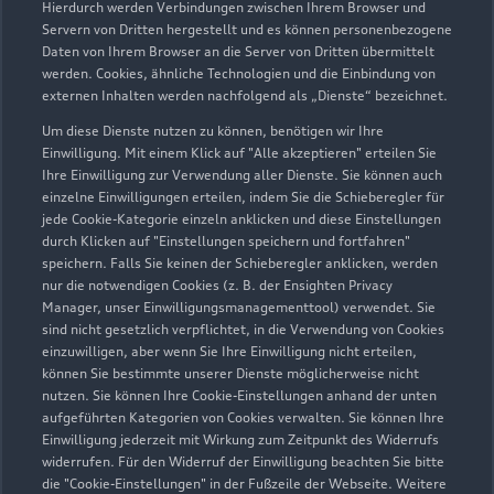
Hierdurch werden Verbindungen zwischen Ihrem Browser und
Servern von Dritten hergestellt und es können personenbezogene
Daten von Ihrem Browser an die Server von Dritten übermittelt
Wir beraten Sie gerne
werden. Cookies, ähnliche Technologien und die Einbindung von
externen Inhalten werden nachfolgend als „Dienste“ bezeichnet.
Hier finden Sie die passenden Ansprechpartnerinnen
Um diese Dienste nutzen zu können, benötigen wir Ihre
und Ansprechpartner.
Einwilligung. Mit einem Klick auf "Alle akzeptieren" erteilen Sie
Ihre Einwilligung zur Verwendung aller Dienste. Sie können auch
einzelne Einwilligungen erteilen, indem Sie die Schieberegler für
Zur Teamübersicht
jede Cookie-Kategorie einzeln anklicken und diese Einstellungen
durch Klicken auf "Einstellungen speichern und fortfahren"
speichern. Falls Sie keinen der Schieberegler anklicken, werden
nur die notwendigen Cookies (z. B. der Ensighten Privacy
Manager, unser Einwilligungsmanagementtool) verwendet. Sie
sind nicht gesetzlich verpflichtet, in die Verwendung von Cookies
einzuwilligen, aber wenn Sie Ihre Einwilligung nicht erteilen,
können Sie bestimmte unserer Dienste möglicherweise nicht
nutzen. Sie können Ihre Cookie-Einstellungen anhand der unten
Serviceberater kontaktieren
aufgeführten Kategorien von Cookies verwalten. Sie können Ihre
Einwilligung jederzeit mit Wirkung zum Zeitpunkt des Widerrufs
widerrufen. Für den Widerruf der Einwilligung beachten Sie bitte
die "Cookie-Einstellungen" in der Fußzeile der Webseite. Weitere